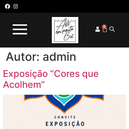
0
Autor:
admin
Exposição “Cores que
Acolhem”