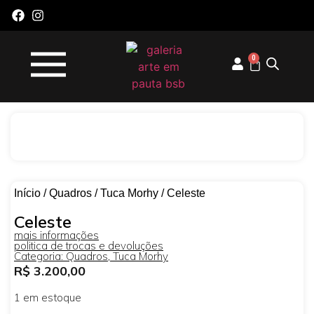
0
Início
/
Quadros
/
Tuca Morhy
/ Celeste
Celeste
mais informações
politica de trocas e devoluções
Categoria:
Quadros
,
Tuca Morhy
R$
3.200,00
1 em estoque