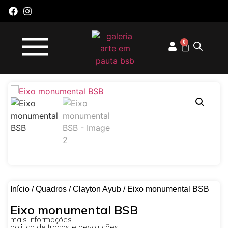
0
Início
/
Quadros
/
Clayton Ayub
/ Eixo monumental BSB
Eixo monumental BSB
mais informações
politica de trocas e devoluções