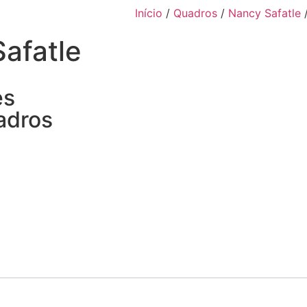
Início
/
Quadros
/
Nancy Safatle
/
Safatle
es
adros