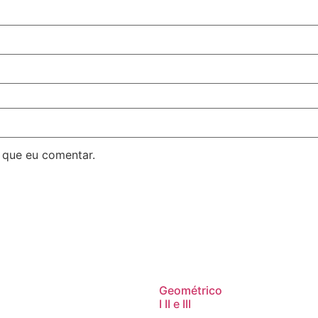
 que eu comentar.
Geométrico
I II e III