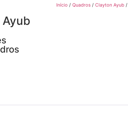
Início
/
Quadros
/
Clayton Ayub
/
n Ayub
es
dros