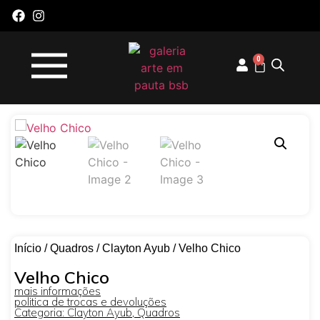
0
Início
/
Quadros
/
Clayton Ayub
/ Velho Chico
Velho Chico
mais informações
politica de trocas e devoluções
Categoria:
Clayton Ayub
,
Quadros