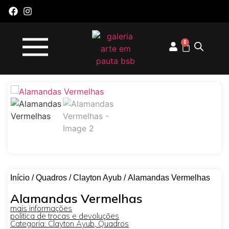
0
Início
/
Quadros
/
Clayton Ayub
/ Alamandas Vermelhas
Alamandas Vermelhas
mais informações
politica de trocas e devoluções
Categoria:
Clayton Ayub
,
Quadros