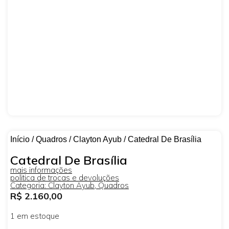
Início
/
Quadros
/
Clayton Ayub
/ Catedral De Brasília
Catedral De Brasília
mais informações
politica de trocas e devoluções
Categoria:
Clayton Ayub
,
Quadros
R$
2.160,00
1 em estoque