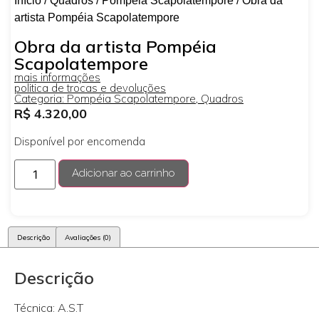
Início
/
Quadros
/
Pompéia Scapolatempore
/ Obra da
artista Pompéia Scapolatempore
Obra da artista Pompéia
Scapolatempore
mais informações
politica de trocas e devoluções
Categoria:
Pompéia Scapolatempore
,
Quadros
R$
4.320,00
Disponível por encomenda
Adicionar ao carrinho
Descrição
Avaliações (0)
Descrição
Técnica: A.S.T